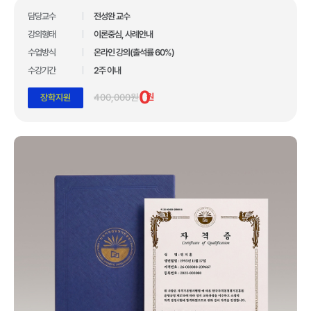
합격자 수 1위 한국자격증협회
담당교수
전성완 교수
강의형태
이론중심, 사례안내
10년간 아무도 깨지 못한 기록!
수업방식
온라인 강의(출석률 60%)
압도적인 합격자 수 1,117,633건 입니다.
수강기간
2주 이내
*자사 사이트 내 합격후기 글 수 기준
0
400,000원
원
장학지원
업계 유일 교육 브랜드 대상 3관왕 수상
100만 수강생이 선택한 독보적 교육 기관
합격자 수 1위 한국자격증협회
10년간 아무도 깨지 못한 기록!