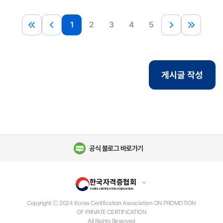
1
2
3
4
5
게시글 작성
공식 블로그 바로가기
한국자격증협회
KOREA CERTIFICATION ASSOCIATION
Copyright ⓒ 2024 Korea Certification Association ON PROMOTION
OF PRIVATE CERTIFICATION
All Rights Reserved